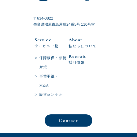
〒634-0822
奈良県橿原市鳥屋町24番5号 110号室
Service
About
サービス一覧
私たちについて
Recruit
保障確保・相続
採用情報
対策
事業承継・
M&A
経営コンサル
Contact